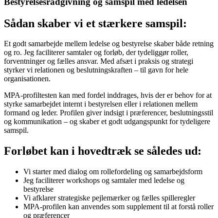
Bestyrelsesrådgivning og samspil med ledelsen
Sådan skaber vi et stærkere samspil:
Et godt samarbejde mellem ledelse og bestyrelse skaber både retning
og ro. Jeg faciliterer samtaler og forløb, der tydeliggør roller,
forventninger og fælles ansvar. Med afsæt i praksis og strategi
styrker vi relationen og beslutningskraften – til gavn for hele
organisationen.
MPA-profiltesten kan med fordel inddrages, hvis der er behov for at
styrke samarbejdet internt i bestyrelsen eller i relationen mellem
formand og leder. Profilen giver indsigt i præferencer, beslutningsstil
og kommunikation – og skaber et godt udgangspunkt for tydeligere
samspil.
Forløbet kan i hovedtræk se således ud:
Vi starter med dialog om rollefordeling og samarbejdsform
Jeg faciliterer workshops og samtaler med ledelse og
bestyrelse
Vi afklarer strategiske pejlemærker og fælles spilleregler
MPA-profilen kan anvendes som supplement til at forstå roller
og præferencer