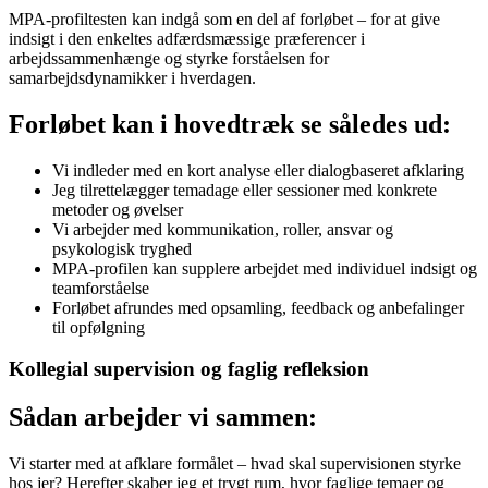
MPA-profiltesten kan indgå som en del af forløbet – for at give
indsigt i den enkeltes adfærdsmæssige præferencer i
arbejdssammenhænge og styrke forståelsen for
samarbejdsdynamikker i hverdagen.
Forløbet kan i hovedtræk se således ud:
Vi indleder med en kort analyse eller dialogbaseret afklaring
Jeg tilrettelægger temadage eller sessioner med konkrete
metoder og øvelser
Vi arbejder med kommunikation, roller, ansvar og
psykologisk tryghed
MPA-profilen kan supplere arbejdet med individuel indsigt og
teamforståelse
Forløbet afrundes med opsamling, feedback og anbefalinger
til opfølgning
Kollegial supervision og faglig refleksion
Sådan arbejder vi sammen:
Vi starter med at afklare formålet – hvad skal supervisionen styrke
hos jer? Herefter skaber jeg et trygt rum, hvor faglige temaer og