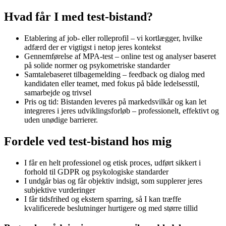
Hvad får I med test-bistand?
Etablering af job- eller rolleprofil – vi kortlægger, hvilke
adfærd der er vigtigst i netop jeres kontekst
Gennemførelse af MPA-test – online test og analyser baseret
på solide normer og psykometriske standarder
Samtalebaseret tilbagemelding – feedback og dialog med
kandidaten eller teamet, med fokus på både ledelsesstil,
samarbejde og trivsel
Pris og tid: Bistanden leveres på markedsvilkår og kan let
integreres i jeres udviklingsforløb – professionelt, effektivt og
uden unødige barrierer.
Fordele ved test-bistand hos mig
I får en helt professionel og etisk proces, udført sikkert i
forhold til GDPR og psykologiske standarder
I undgår bias og får objektiv indsigt, som supplerer jeres
subjektive vurderinger
I får tidsfrihed og ekstern sparring, så I kan træffe
kvalificerede beslutninger hurtigere og med større tillid