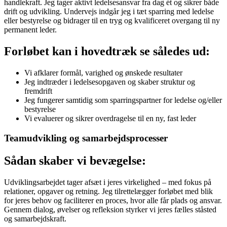
handlekraft. Jeg tager aktivt ledelsesansvar fra dag ét og sikrer både
drift og udvikling. Undervejs indgår jeg i tæt sparring med ledelse
eller bestyrelse og bidrager til en tryg og kvalificeret overgang til ny
permanent leder.
Forløbet kan i hovedtræk se således ud:
Vi afklarer formål, varighed og ønskede resultater
Jeg indtræder i ledelsesopgaven og skaber struktur og
fremdrift
Jeg fungerer samtidig som sparringspartner for ledelse og/eller
bestyrelse
Vi evaluerer og sikrer overdragelse til en ny, fast leder
Teamudvikling og samarbejdsprocesser
Sådan skaber vi bevægelse:
Udviklingsarbejdet tager afsæt i jeres virkelighed – med fokus på
relationer, opgaver og retning. Jeg tilrettelægger forløbet med blik
for jeres behov og faciliterer en proces, hvor alle får plads og ansvar.
Gennem dialog, øvelser og refleksion styrker vi jeres fælles ståsted
og samarbejdskraft.